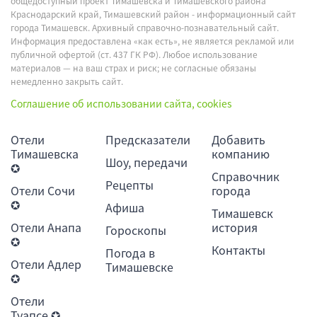
общедоступный проект Тимашевска и Тимашевского района
Краснодарский край, Тимашевский район - информационный сайт
города Тимашевск. Архивный справочно-познавательный сайт.
Информация предоставлена «как есть», не является рекламой или
публичной офертой (ст. 437 ГК РФ). Любое использование
материалов — на ваш страх и риск; не согласные обязаны
немедленно закрыть сайт.
Соглашение об использовании сайта, cookies
Отели
Предсказатели
Добавить
Тимашевска
компанию
Шоу, передачи
✪
Справочник
Рецепты
Отели Сочи
города
✪
Афиша
Тимашевск
Отели Анапа
история
Гороскопы
✪
Контакты
Погода в
Отели Адлер
Тимашевске
✪
Отели
Туапсе ✪