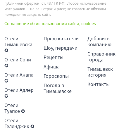
публичной офертой (ст. 437 ГК РФ). Любое использование
материалов — на ваш страх и риск; не согласные обязаны
немедленно закрыть сайт.
Соглашение об использовании сайта, cookies
Отели
Предсказатели
Добавить
Тимашевска
компанию
Шоу, передачи
✪
Справочник
Рецепты
Отели Сочи
города
✪
Афиша
Тимашевск
Отели Анапа
история
Гороскопы
✪
Контакты
Погода в
Отели Адлер
Тимашевске
✪
Отели
Туапсе ✪
Отели
Геленджик ✪