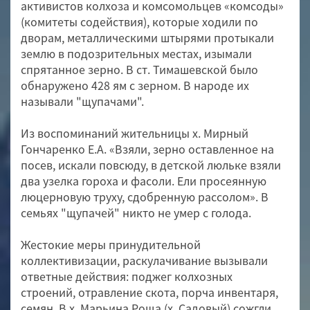
активистов колхоза и комсомольцев «комсоды»
(комитеты содействия), которые ходили по
дворам, металлическими штырями протыкали
землю в подозрительных местах, изымали
спрятанное зерно. В ст. Тимашевской было
обнаружено 428 ям с зерном. В народе их
называли "щупачами".
Из воспоминаний жительницы х. Мирный
Гончаренко Е.А. «Взяли, зерно оставленное на
посев, искали повсюду, в детской люльке взяли
два узелка гороха и фасоли. Ели просеянную
люцерновую труху, сдобренную рассолом». В
семьях "щупачей" никто не умер с голода.
Жестокие меры принудительной
коллективизации, раскулачивание вызывали
ответные действия: поджег колхозных
строений, отравление скота, порча инвентаря,
семян. В х. Марьина Роща (х. Садовый) сожгли