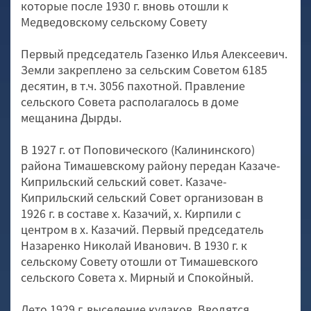
которые после 1930 г. вновь отошли к
Медведовскому сельскому Совету
Первый председатель Газенко Илья Алексеевич.
Земли закреплено за сельским Советом 6185
десятин, в т.ч. 3056 пахотной. Правление
сельского Совета располагалось в доме
мещанина Дырды.
В 1927 г. от Поповического (Калининского)
района Тимашевскому району передан Казаче-
Киприльский сельский совет. Казаче-
Киприльский сельский Совет организован в
1926 г. в составе х. Казачий, х. Кирпили с
центром в х. Казачий. Первый председатель
Назаренко Николай Иванович. В 1930 г. к
сельскому Совету отошли от Тимашевского
сельского Совета х. Мирный и Спокойный.
Лето 1929 г. выселение кулаков. Вводятся