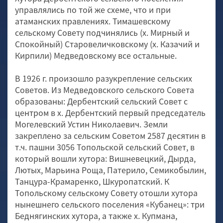
управлялись по той же схеме, что и при
атаманских правлениях. Тимашевскому
сельскому Совету подчинялись (х. Мирный и
Спокойный) Старовеличковскому (х. Казачий и
Кирпили) Медведовскому все остальные.
В 1926 г. произошло разукрепление сельских
Советов. Из Медведовского сельского Совета
образованы: Дербентский сельский Совет с
центром в х. Дербентский первый председатель
Могелевский Устин Николаевич. Земли
закреплено за сельским Советом 2587 десятин в
т.ч. пашни 3056 Топольской сельский Совет, в
который вошли хутора: Вишневецкий, Дырда,
Лютых, Марьина Роща, Патерило, Семикобылин,
Танцура-Крамаренко, Шкуропатский. К
Топольскому сельскому Совету отошли хутора
нынешнего сельского поселения «Кубанец»: три
Беднягинских хутора, а также х. Купмана,