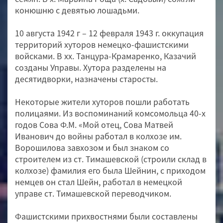
конюшню с девятью лошадьми.
10 августа 1942 г – 12 февраля 1943 г. оккупация
территорий хуторов немецко-фашистскими
войсками. В хх. Танцура-Крамаренко, Казачий
созданы Управы. Хутора разделены на
десятидворки, назначены старосты.
Некоторые жители хуторов пошли работать
полицаями. Из воспоминаний комсомольца 40-х
годов Сова Ф.М. «Мой отец, Сова Матвей
Иванович до войны работал в колхозе им.
Ворошилова завхозом и был знаком со
строителем из ст. Тимашевской (строили склад в
колхозе) фамилия его была Шейнин, с приходом
немцев он стал Шейн, работал в немецкой
управе ст. Тимашевской переводчиком.
Фашистскими прихвостнями были составлены