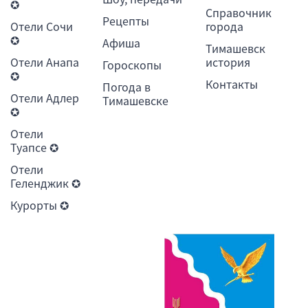
✪
Справочник
Рецепты
Отели Сочи
города
✪
Афиша
Тимашевск
Отели Анапа
история
Гороскопы
✪
Контакты
Погода в
Отели Адлер
Тимашевске
✪
Отели
Туапсе ✪
Отели
Геленджик ✪
Курорты ✪