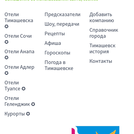
Отели
Предсказатели
Добавить
Тимашевска
компанию
Шоу, передачи
✪
Справочник
Рецепты
Отели Сочи
города
✪
Афиша
Тимашевск
Отели Анапа
история
Гороскопы
✪
Контакты
Погода в
Отели Адлер
Тимашевске
✪
Отели
Туапсе ✪
Отели
Геленджик ✪
Курорты ✪