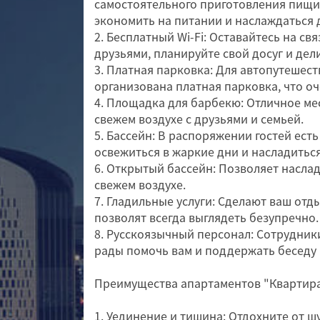
самостоятельного приготовления пищи,
экономить на питании и наслаждаться
2. Бесплатный Wi-Fi: Оставайтесь на св
друзьями, планируйте свой досуг и дел
3. Платная парковка: Для автопутешес
организована платная парковка, что оч
4. Площадка для барбекю: Отличное ме
свежем воздухе с друзьями и семьей.
5. Бассейн: В распоряжении гостей есть
освежиться в жаркие дни и насладитьс
6. Открытый бассейн: Позволяет насла
свежем воздухе.
7. Гладильные услуги: Сделают ваш от
позволят всегда выглядеть безупречно.
8. Русскоязычный персонал: Сотрудник
рады помочь вам и поддержать беседу 
Преимущества апартаментов "Квартир
1. Уединение и тишина: Отдохните от ш