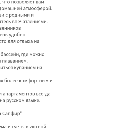
 что позволяет вам
 домашней атмосферой.
язи с родными и
итесь впечатлениями.
твенников
ень удобно.
сто для отдыха на
 бассейн, где можно
я плаванием.
диться купанием на
дых более комфортным и
и апартаментов всегда
на русском языке.
а Сапфир"
ума и суеты в уютной