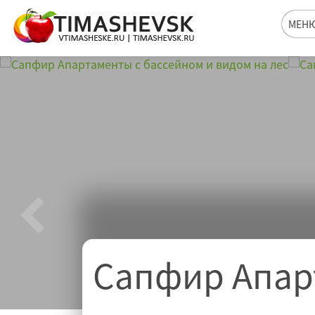
МЕН
Сапфир Апар