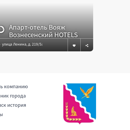
Апарт-отель Вояж
Апа
Вознесенский HOTELS
улица Ленина, д. 219/5а, Сочи
улица Гастел
ть компанию
ник города
ск история
ы