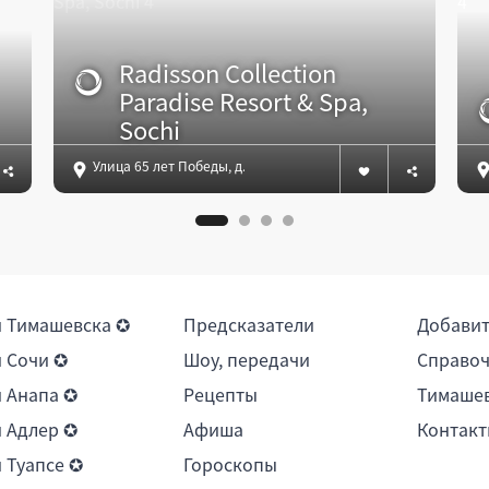
Radisson Collection
Paradise Resort & Spa,
Sochi
Улица 65 лет Победы, д. 50, Адлер
 Тимашевска ✪
Предсказатели
Добави
 Сочи ✪
Шоу, передачи
Справоч
 Анапа ✪
Рецепты
Тимашев
 Адлер ✪
Афиша
Контакт
 Туапсе ✪
Гороскопы