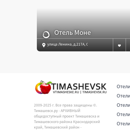
Отель Моне
улица Ленина, д.217А, Сочи
Отели
Отели
Отели
2009-2025 г. Все права защищены ©.
Тимашевск.ру - АРХИВНЫЙ
Отели
общедоступный проект Тимашевска и
Тимашевского района Краснодарский
Отели
край, Тимашевский район -