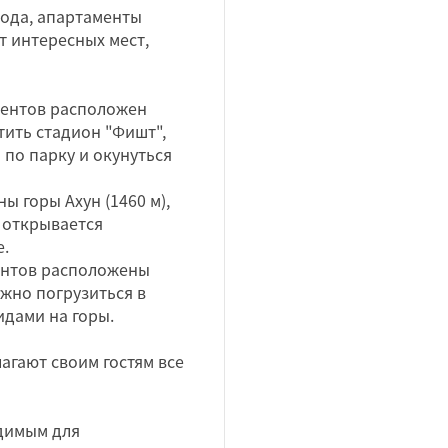
рода, апартаменты
т интересных мест,
аментов расположен
тить стадион "Фишт",
 по парку и окунуться
ы горы Ахун (1460 м),
, открывается
е.
ментов расположены
ожно погрузиться в
дами на горы.
гают своим гостям все
одимым для