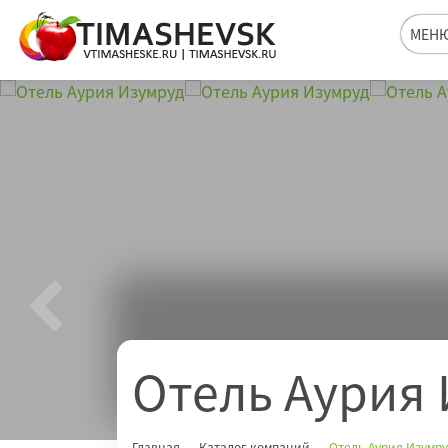
МЕН
Отель Аурия
Главная
Каталог компаний
Отель Аурия Изумр