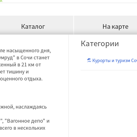
Каталог
На карте
Категории
ле насыщенного дня,
мруд" в Сочи станет
Курорты и туризм Со
нный в 21 км от
ает тишину и
оценного отдыха.
жной, наслаждаясь
, "Вагонное депо" и
всего в нескольких