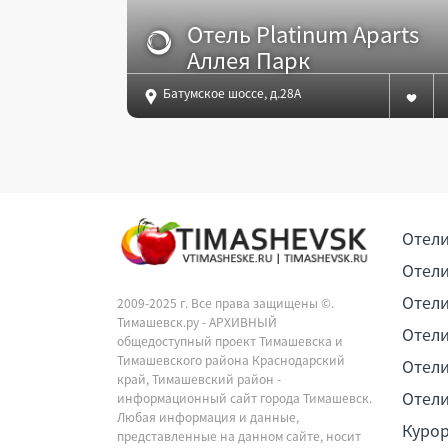
Отель Platinum Aparts
Аллея Парк
Батумское шоссе, д.28Ак1, Дагомыс
Отели
Отели
Отели
2009-2025 г. Все права защищены ©.
Тимашевск.ру - АРХИВНЫЙ
Отели
общедоступный проект Тимашевска и
Тимашевского района Краснодарский
Отели
край, Тимашевский район -
Отели
информационный сайт города Тимашевск.
Любая информация и данные,
Куро
представленные на данном сайте, носит