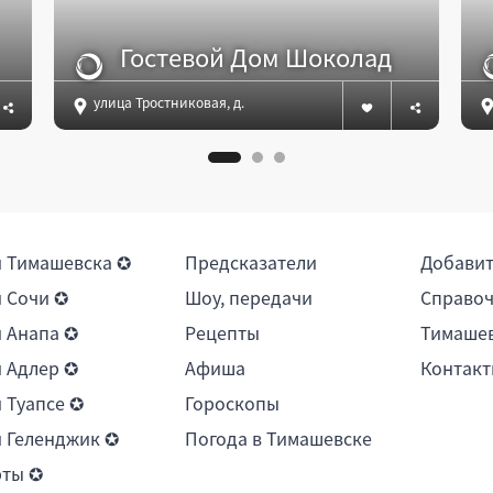
Гостевой Дом Шоколад
улица Тростниковая, д. 67, Сириус
 Тимашевска ✪
Предсказатели
Добави
 Сочи ✪
Шоу, передачи
Справоч
 Анапа ✪
Рецепты
Тимашев
 Адлер ✪
Афиша
Контакт
 Туапсе ✪
Гороскопы
 Геленджик ✪
Погода в Тимашевске
рты ✪