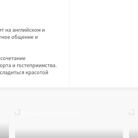
т на английском и
ртное общение и
 сочетание
орта и гостеприимства.
асладиться красотой