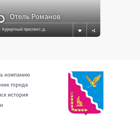
Отель Романов
Апа
Курортный проспект, д.94 Б, Сочи
Сочи, Депут
ть компанию
ник города
ск история
ы