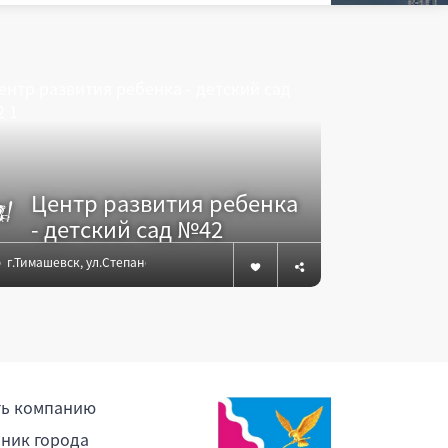
Центр развития ребенка
Шко
- детский сад №42
г.Тимашевск, ул.Степанова, 117
г.Тимашевск
ть компанию
ник города