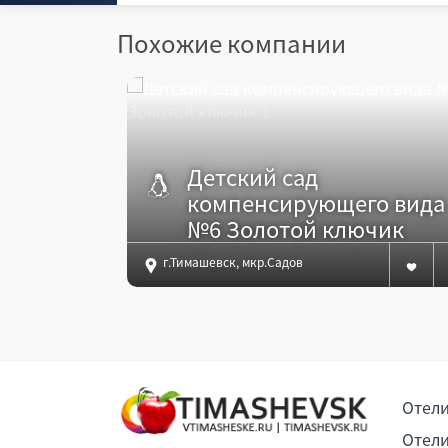
Похожие компании
Детский сад
компенсирующего вида
№6 Золотой ключик
г.Тимашевск, мкр.Садовод, пер.Тургенева, 2
Отели
Отели