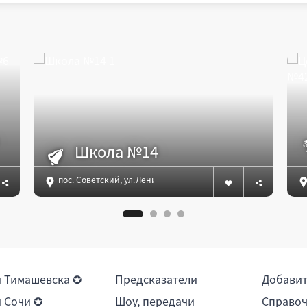
Школа №14
пос. Советский, ул.Ленина, 19-а
 Тимашевска ✪
Предсказатели
Добави
 Сочи ✪
Шоу, передачи
Справоч