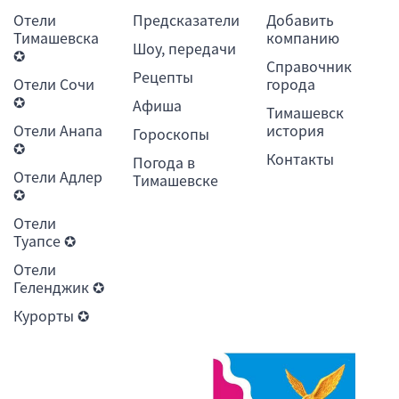
Отели
Предсказатели
Добавить
Тимашевска
компанию
Шоу, передачи
✪
Справочник
Рецепты
Отели Сочи
города
✪
Афиша
Тимашевск
Отели Анапа
история
Гороскопы
✪
Контакты
Погода в
Отели Адлер
Тимашевске
✪
Отели
Туапсе ✪
Отели
Геленджик ✪
Курорты ✪