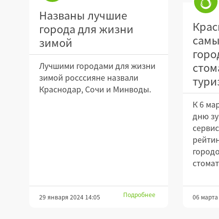
Названы лучшие
Крас
города для жизни
самы
зимой
горо
стом
Лучшими городами для жизни
зимой росссияне назвали
тури
Краснодар, Сочи и Минводы.
К 6 ма
дню зу
сервиса
рейтин
городо
стомат
Подробнее
29 января 2024 14:05
06 марта