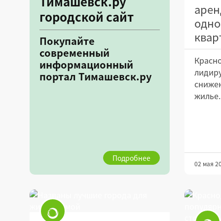
Тимашевск.ру
арен
городской сайт
одно
квар
Покупайте
современный
Красно
информационный
лидиру
портал Тимашевск.ру
снижен
жилье.
Подробнее
02 мая 2