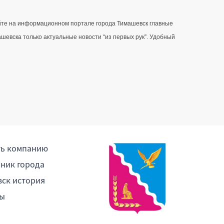
айте на информационном портале города Тимашевск главные 
вска только актуальные новости “из первых рук”. Удобный 
ть компанию
ник города
ск история
ы