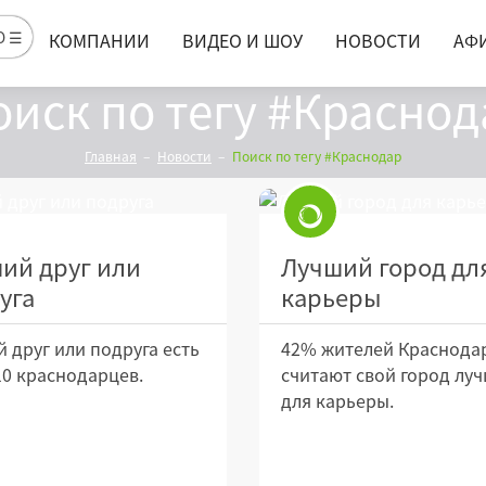
Ю ☰
КОМПАНИИ
ВИДЕО И ШОУ
НОВОСТИ
АФ
оиск по тегу #Краснод
Главная
Новости
Поиск по тегу #Краснодар
ий друг или
Лучший город дл
уга
карьеры
 друг или подруга есть
42% жителей Краснода
 10 краснодарцев.
считают свой город лу
для карьеры.