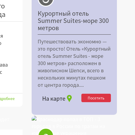
го
Курортный отель
да
Summer Suites-море 300
метров
ля
Путешествовать экономно —
о
это просто! Отель «Курортный
отель Summer Suites - море
300 метров» расположен в
лава
живописном Шепси, всего в
с
нескольких минутах пешком
и
от центра города....
На карте
Посетить
дробнее