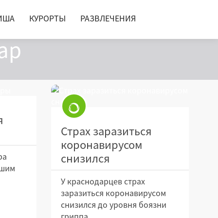
ИША
КУРОРТЫ
РАЗВЛЕЧЕНИЯ
ар
я
Страх заразиться
коронавирусом
снизился
ра
чшим
У краснодарцев страх
заразиться коронавирусом
снизился до уровня боязни
гриппа.