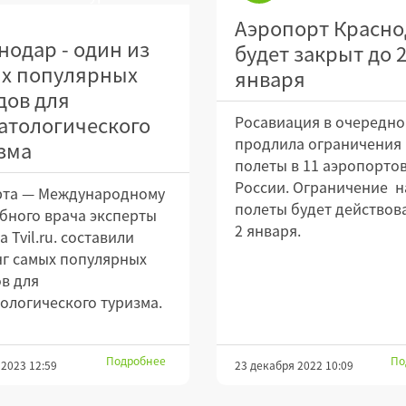
Аэропорт Красно
нодар - один из
будет закрыт до 
х популярных
января
дов для
атологического
Росавиация в очередно
продлила ограничения 
зма
полеты в 11 аэропорто
России. Ограничение н
рта — Международному
полеты будет действов
бного врача эксперты
2 января.
 Tvil.ru. составили
г самых популярных
в для
ологического туризма.
Подробнее
По
 2023 12:59
23 декабря 2022 10:09