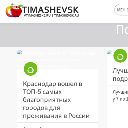
МЕН
П
Лучш
подр
Краснодар вошел в
ТОП-5 самых
Лучший
благоприятных
у 7 из
городов для
проживания в России