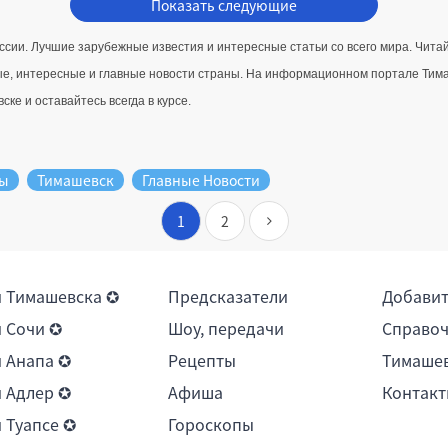
Показать следующие
ссии. Лучшие зарубежные известия и интересные статьи со всего мира. Чит
е, интересные и главные новости страны. 
На информационном портале Тимаше
ке и оставайтесь всегда в курсе.
ды
Тимашевск
Главные Новости
1
2
 Тимашевска ✪
Предсказатели
Добави
 Сочи ✪
Шоу, передачи
Справоч
 Анапа ✪
Рецепты
Тимашев
 Адлер ✪
Афиша
Контакт
 Туапсе ✪
Гороскопы