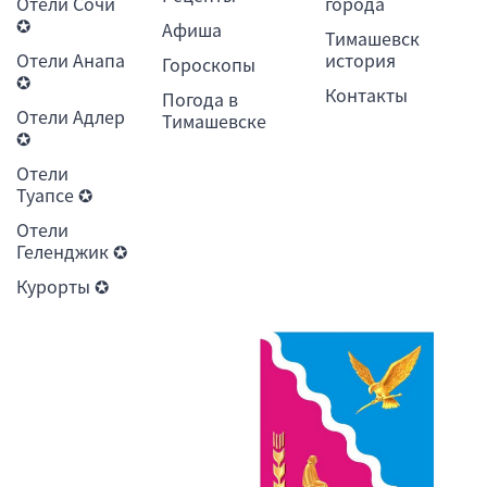
Отели Сочи
города
✪
Афиша
Тимашевск
Отели Анапа
история
Гороскопы
✪
Контакты
Погода в
Отели Адлер
Тимашевске
✪
Отели
Туапсе ✪
Отели
Геленджик ✪
Курорты ✪