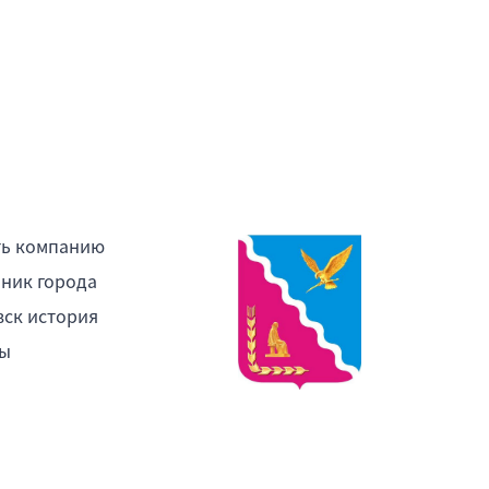
ть компанию
ник города
ск история
ы