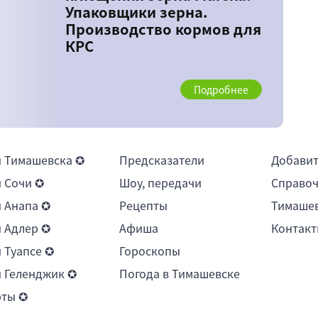
Упаковщики зерна.
Производство кормов для
КРС
Подробнее
 Тимашевска ✪
Предсказатели
Добави
 Сочи ✪
Шоу, передачи
Справоч
 Анапа ✪
Рецепты
Тимашев
 Адлер ✪
Афиша
Контакт
 Туапсе ✪
Гороскопы
 Геленджик ✪
Погода в Тимашевске
рты ✪