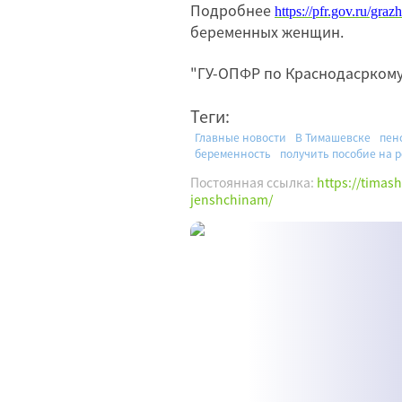
Подробнее
https://pfr.gov.ru/gr
беременных женщин.
"ГУ-ОПФР по Краснодасрк
Теги:
Главные новости
В Тимашевске
пен
беременность
получить пособие на 
Постоянная ссылка:
https://timas
jenshchinam/