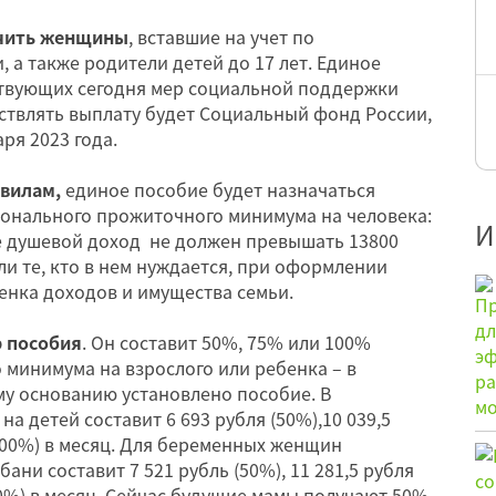
учить женщины
, вставшие на учет по
 а также родители детей до 17 лет. Единое
твующих сегодня мер социальной поддержки
твлять выплату будет Социальный фонд России,
ря 2023 года.
вилам,
единое пособие будет назначаться
ионального прожиточного минимума на человека:
И
е душевой доход не должен превышать 13800
ли те, кто в нем нуждается, при оформлении
енка доходов и имущества семьи.
р пособия
. Он составит 50%, 75% или 100%
минимума на взрослого или ребенка – в
ому основанию установлено пособие. В
а детей составит 6 693 рубля (50%),10 039,5
(100%) в месяц. Для беременных женщин
ани составит 7 521 рубль (50%), 11 281,5 рубля
0%) в месяц. Сейчас будущие мамы получают 50%