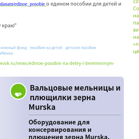
о едином пособии для детей и
azhdanam/edinoe_posobie
ому краю"
сионный фонд
пособия на детей
детское пособие
ребенка
hevsk.ru/news/edinoe-posobie-na-detey-i-beremennym-
Вальцовые мельницы и
плющилки зерна
Murska
Оборудование для
консервирования и
плющения зерна Murska.