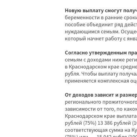
Новую выплату смогут пол
беременности в ранние сроки,
пособие объединит ряд дейс
нуждающимся семьям. Осущес
который начнет работу с янва
Согласно утвержденным пра
семьям с доходами ниже рег
в Краснодарском крае средн
рубля. Чтобы выплату получа
применяется комплексная оц
От доходов зависит и разме
регионального прожиточного 
зависимости от того, по как
Краснодарском крае выплата н
рублей (75%) 13 386 рублей 
соответствующая сумма на Куб
(75%) или 15 042 рубля (10