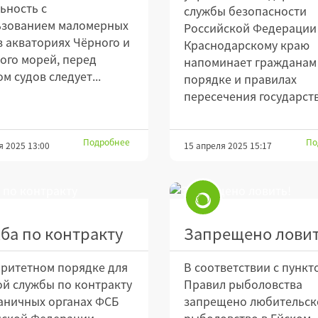
ьность с
службы безопасности
ьзованием маломерных
Российской Федерации
в акваториях Чёрного и
Краснодарскому краю
ого морей, перед
напоминает гражданам
м судов следует...
порядке и правилах
пересечения государстве
Подробнее
По
я 2025 13:00
15 апреля 2025 15:17
ба по контракту
Запрещено ловит
ритетном порядке для
В соответствии с пункт
й службы по контракту
Правил рыболовства
аничных органах ФСБ
запрещено любительск
йской Федерации
рыболовство в Ейском,