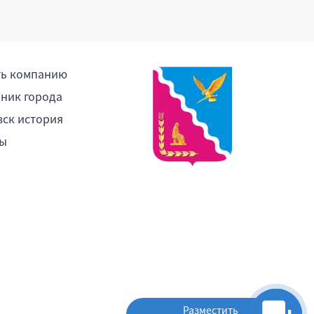
ть компанию
ник города
ск история
ы
Разместить