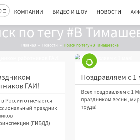
Ю ☰
КОМПАНИИ
ВИДЕО И ШОУ
НОВОСТИ
АФ
ск по тегу #В Тимаше
Главная
Новости
Поиск по тегу #В Тимашевске
аздником
Поздравляем с 1 
тников ГАИ!
Всех поздравляем с 1 Ма
праздником весны, мир
 в России отмечается
труда!
ссиональный праздник
ников
оинспекции (ГИБДД)