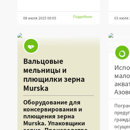
Подробнее
08 июля 2025 00:05
03 июля 
Вальцовые
Испо
мельницы и
мало
плющилки зерна
аква
Murska
Азов
Оборудование для
Погра
консервирования и
предуп
плющения зерна
гражда
Murska. Упаковщики
осуще
зерна. Производство