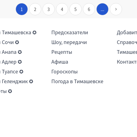
1
2
3
4
5
6
...
 Тимашевска ✪
Предсказатели
Добави
 Сочи ✪
Шоу, передачи
Справоч
 Анапа ✪
Рецепты
Тимашев
 Адлер ✪
Афиша
Контакт
 Туапсе ✪
Гороскопы
 Геленджик ✪
Погода в Тимашевске
рты ✪