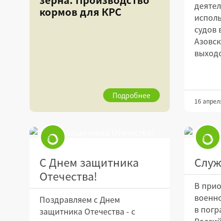
деятел
кормов для КРС
испол
судов 
Азовск
выходо
Подробнее
16 апрел
С Днем защитника
Служ
Отечества!
В прио
военно
Поздравляем с Днем
в погр
защитника Отечества - с
Росси