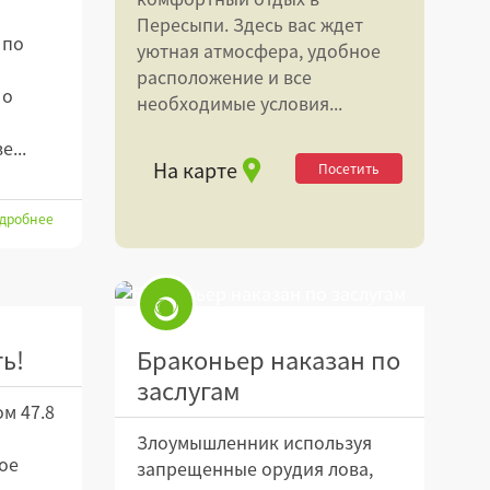
Пересыпи. Здесь вас ждет
 по
уютная атмосфера, удобное
расположение и все
 о
необходимые условия...
...
На карте
Посетить
дробнее
ь!
Браконьер наказан по
заслугам
ом 47.8
Злоумышленник используя
ое
запрещенные орудия лова,