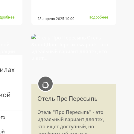
дробнее
Подробнее
28 апреля 2025 10:00
вилах
кой
Отель Про Пересыпь
Отель "Про Пересыпь" - это
его
идеальный вариант для тех,
кто ищет доступный, но
ой
комфортный отдых в