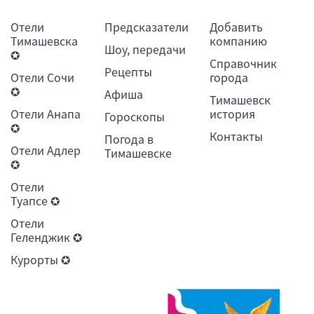
Отели
Предсказатели
Добавить
Тимашевска
компанию
Шоу, передачи
✪
Справочник
Рецепты
Отели Сочи
города
✪
Афиша
Тимашевск
Отели Анапа
история
Гороскопы
✪
Контакты
Погода в
Отели Адлер
Тимашевске
✪
Отели
Туапсе ✪
Отели
Геленджик ✪
Курорты ✪