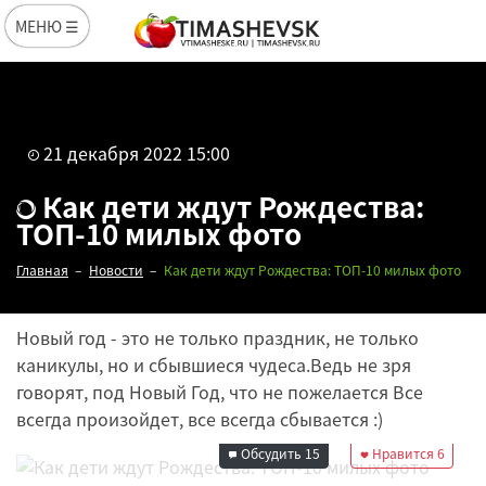
МЕНЮ ☰
21 декабря 2022 15:00
Как дети ждут Рождества:
ТОП-10 милых фото
Главная
Новости
Как дети ждут Рождества: ТОП-10 милых фото
Новый год - это не только праздник, не только
каникулы, но и сбывшиеся чудеса.Ведь не зря
говорят, под Новый Год, что не пожелается Все
Редакция
всегда произойдет, все всегда сбывается :)
21 декабря 2022
15:00
Обсудить
15
Нравится
6