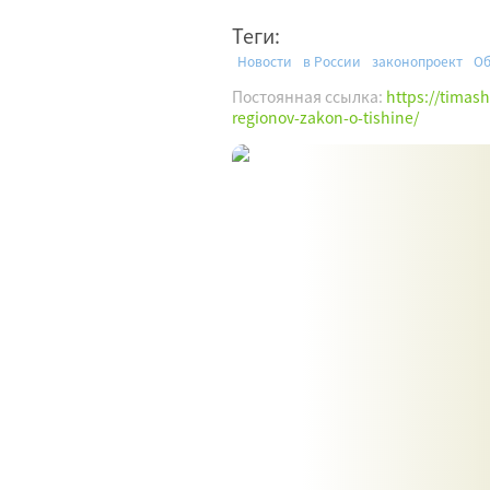
Теги:
Новости
в России
законопроект
Об
Постоянная ссылка:
https://timas
regionov-zakon-o-tishine/