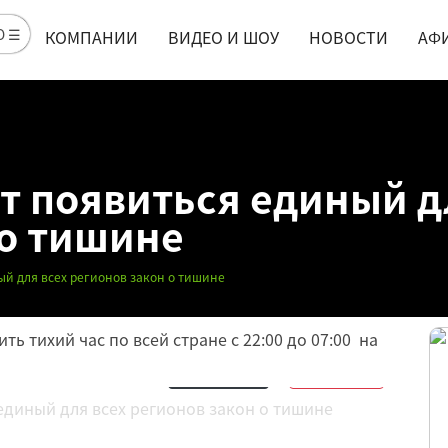
Ю ☰
КОМПАНИИ
ВИДЕО И ШОУ
НОВОСТИ
АФ
т появиться единый д
 о тишине
ый для всех регионов закон о тишине
ть тихий час по всей стране с 22:00 до 07:00 на
Обсудить
15
Нравится
6