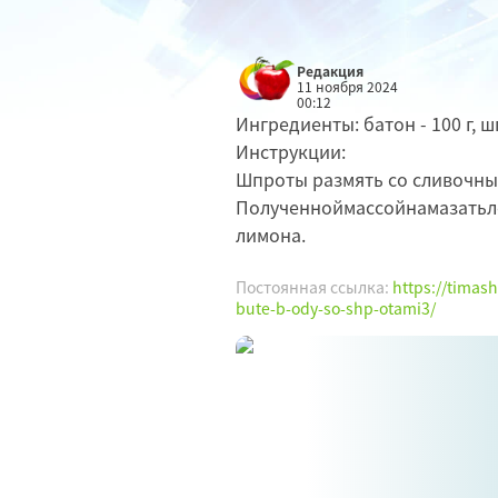
Редакция
11 ноября 2024
00:12
Ингредиенты: батон - 100 г, шп
Инструкции:
Шпроты размять со сливочны
Полученноймассойнамазатьл
лимона.
Постоянная ссылка:
https://timas
bute-b-ody-so-shp-otami3/