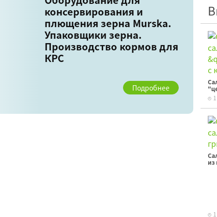
В
консервирования и
плющения зерна Murska.
Упаковщики зерна.
Производство кормов для
КРС
Са
Подробнее
"ц
1
Са
из
1