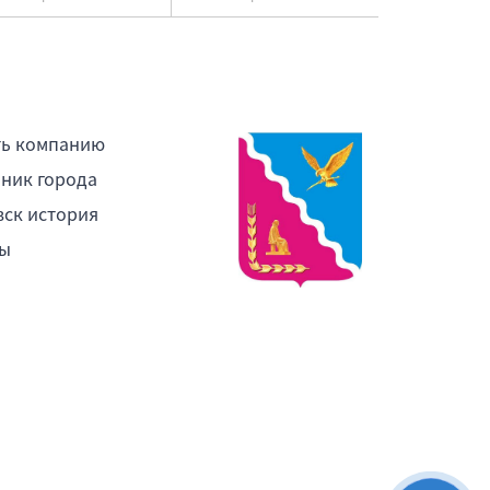
ть компанию
ник города
ск история
ы