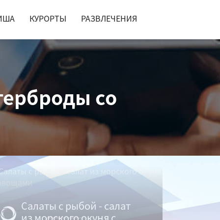
ИША
КУРОРТЫ
РАЗВЛЕЧЕНИЯ
терброды со
Салаты с рыбой - салат
из морского окуня с