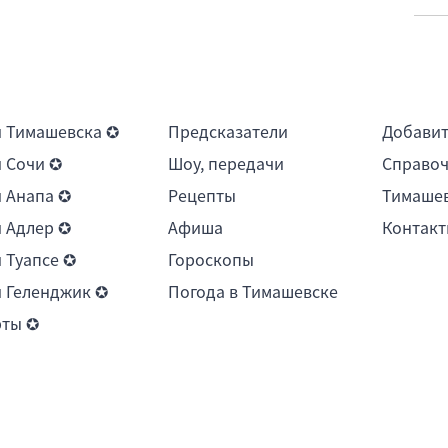
 Тимашевска ✪
Предсказатели
Добави
 Сочи ✪
Шоу, передачи
Справоч
 Анапа ✪
Рецепты
Тимашев
 Адлер ✪
Афиша
Контакт
 Туапсе ✪
Гороскопы
 Геленджик ✪
Погода в Тимашевске
рты ✪