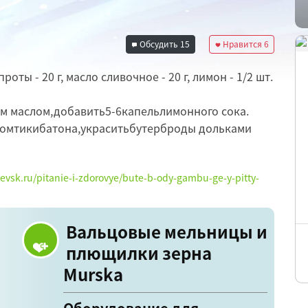
Обсудить
15
Нравится
6
роты - 20 г, масло сливочное - 20 г, лимон - 1/2 шт.
м маслом,добавить5-6капельлимонного сока.
омтикибатона,украситьбутерброды дольками
hevsk.ru/pitanie-i-zdorovye/bute-b-ody-gambu-ge-y-pitty-
Вальцовые мельницы и
плющилки зерна
Murska
Оборудование для