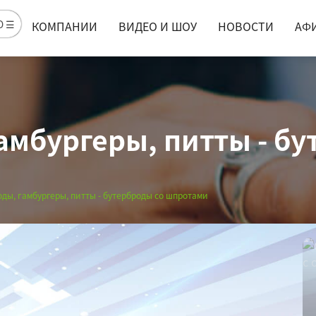
Ю ☰
КОМПАНИИ
ВИДЕО И ШОУ
НОВОСТИ
АФ
амбургеры, питты - бу
ды, гамбургеры, питты - бутерброды со шпротами