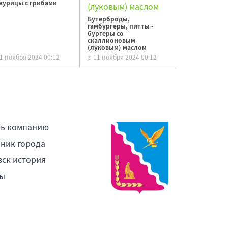
 курицы с грибами
Бутерброды,
гамбургеры, питты -
бургеры со
скаллионовым
(луковым) маслом
1 ноября 2024 00:12
11 ноября 2024 00:12
ть компанию
ник города
ск история
ы