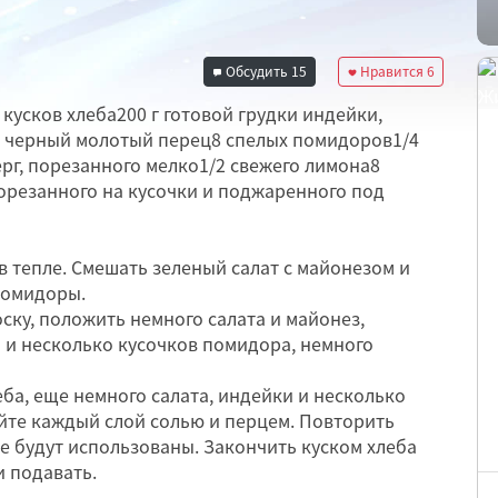
Обсудить
15
Нравится
6
кусков хлеба200 г готовой грудки индейки,
и черный молотый перец8 спелых помидоров1/4
ерг, порезанного мелко1/2 свежего лимона8
орезанного на кусочки и поджаренного под
в тепле. Смешать зеленый салат с майонезом и
помидоры.
оску, положить немного салата и майонез,
 и несколько кусочков помидора, немного
еба, еще немного салата, индейки и несколько
йте каждый слой солью и перцем. Повторить
не будут использованы. Закончить куском хлеба
и подавать.