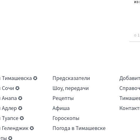
из
1
 Тимашевска ✪
Предсказатели
Добави
 Сочи ✪
Шоу, передачи
Справоч
 Анапа ✪
Рецепты
Тимашев
 Адлер ✪
Афиша
Контакт
 Туапсе ✪
Гороскопы
 Геленджик ✪
Погода в Тимашевске
рты ✪