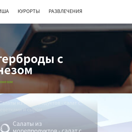
ИША
КУРОРТЫ
РАЗВЛЕЧЕНИЯ
терброды с
незом
йонезом
Салаты из
морепродуктов - салат с