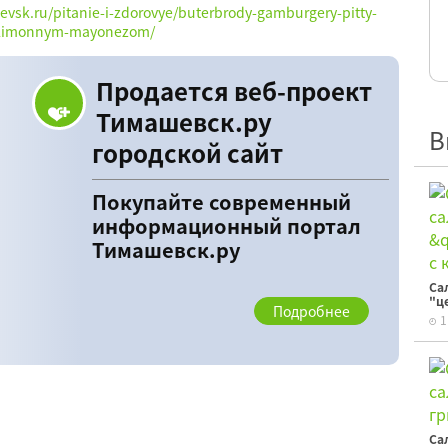
hevsk.ru/pitanie-i-zdorovye/buterbrody-gamburgery-pitty-
i-limonnym-mayonezom/
Продается веб-проект
Тимашевск.ру
В
городской сайт
Покупайте современный
информационный портал
Тимашевск.ру
Са
"ц
Подробнее
1
Са