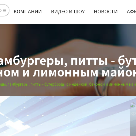
Ю ☰
КОМПАНИИ
ВИДЕО И ШОУ
НОВОСТИ
АФ
амбургеры, питты - бу
ном и лимонным майо
оды, гамбургеры, питты - бутерброды с индейкой, беконом и лимонным ма