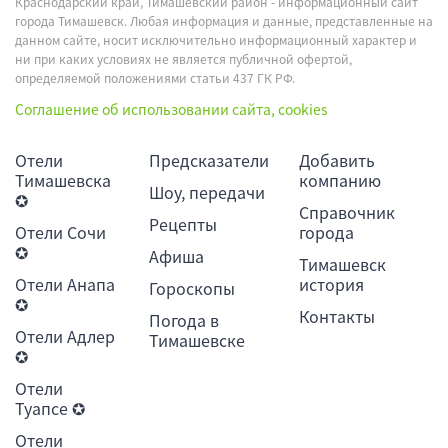
Краснодарский край, Тимашевский район - информационный сайт
города Тимашевск. Любая информация и данные, представленные на
данном сайте, носит исключительно информационный характер и
ни при каких условиях не является публичной офертой,
определяемой положениями статьи 437 ГК РФ.
Соглашение об использовании сайта, cookies
Отели
Предсказатели
Добавить
Тимашевска
компанию
Шоу, передачи
✪
Справочник
Рецепты
Отели Сочи
города
✪
Афиша
Тимашевск
Отели Анапа
история
Гороскопы
✪
Контакты
Погода в
Отели Адлер
Тимашевске
✪
Отели
Туапсе ✪
Отели