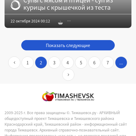
курицы с крышечкой из теста
22 октября 2024 00:12
Показать следующие
1
2
3
4
5
6
7
...
2009-2025 г. Все права защищены ©.
Тимашевск.ру - АРХИВНЫЙ
общедоступный проект Тимашевска и Тимашевского района
Краснодарский край, Тимашевский район - информационный сайт
города Тимашевск. Архивный справочно-познавательный сайт.
Информация предоставлена «как есть», не является рекламой или