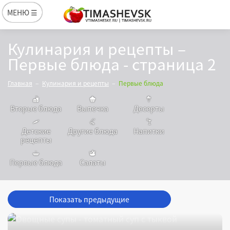
МЕНЮ ☰
Кулинария и рецепты –
Первые блюда - страница 2
Главная
Кулинария и рецепты
Первые блюда
Вторые блюда
Выпечка
Десерты
Детские
Другие блюда
Напитки
рецепты
Первые блюда
Салаты
Показать предыдущие