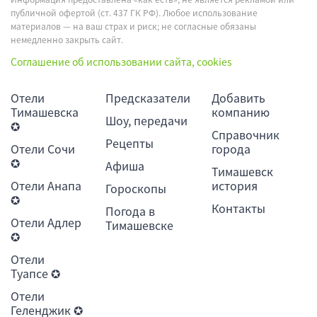
публичной офертой (ст. 437 ГК РФ). Любое использование
материалов — на ваш страх и риск; не согласные обязаны
немедленно закрыть сайт.
Соглашение об использовании сайта, cookies
Отели
Предсказатели
Добавить
Тимашевска
компанию
Шоу, передачи
✪
Справочник
Рецепты
Отели Сочи
города
✪
Афиша
Тимашевск
Отели Анапа
история
Гороскопы
✪
Контакты
Погода в
Отели Адлер
Тимашевске
✪
Отели
Туапсе ✪
Отели
Геленджик ✪