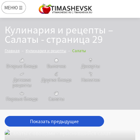
МЕНЮ ☰
Кулинария и рецепты –
Салаты - страница 29
Главная
Кулинария и рецепты
Салаты
Вторые блюда
Выпечка
Десерты
Детские
Другие блюда
Напитки
рецепты
Первые блюда
Салаты
Показать предыдущие