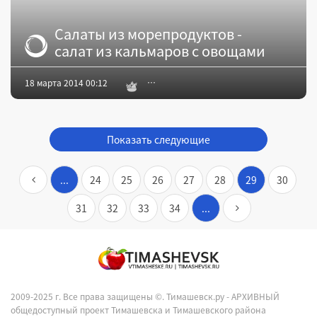
Салаты из морепродуктов -
салат из кальмаров с овощами
18 марта 2014 00:12
Показать следующие
...
24
25
26
27
28
29
30
31
32
33
34
...
2009-2025 г. Все права защищены ©.
Тимашевск.ру - АРХИВНЫЙ
общедоступный проект Тимашевска и Тимашевского района