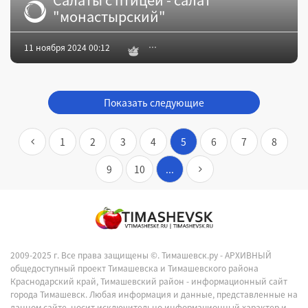
"монастырский"
11 ноября 2024 00:12
Показать следующие
1
2
3
4
5
6
7
8
9
10
...
2009-2025 г. Все права защищены ©.
Тимашевск.ру - АРХИВНЫЙ
общедоступный проект Тимашевска и Тимашевского района
Краснодарский край, Тимашевский район - информационный сайт
города Тимашевск. Любая информация и данные, представленные на
данном сайте, носит исключительно информационный характер и