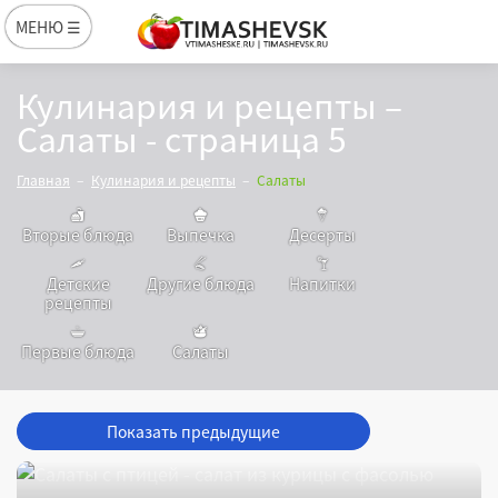
МЕНЮ ☰
Кулинария и рецепты –
Салаты - страница 5
Главная
Кулинария и рецепты
Салаты
Вторые блюда
Выпечка
Десерты
Детские
Другие блюда
Напитки
рецепты
Первые блюда
Салаты
Показать предыдущие