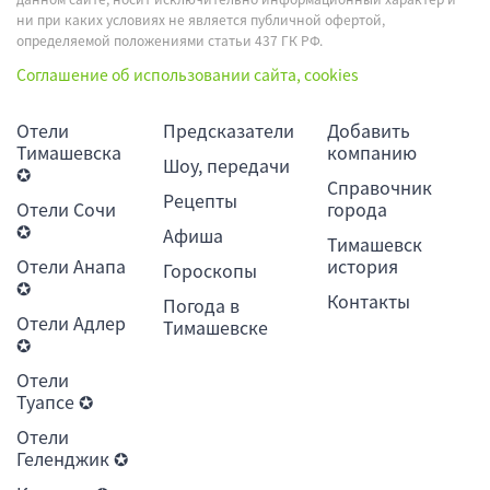
ни при каких условиях не является публичной офертой,
определяемой положениями статьи 437 ГК РФ.
Соглашение об использовании сайта, cookies
Отели
Предсказатели
Добавить
Тимашевска
компанию
Шоу, передачи
✪
Справочник
Рецепты
Отели Сочи
города
✪
Афиша
Тимашевск
Отели Анапа
история
Гороскопы
✪
Контакты
Погода в
Отели Адлер
Тимашевске
✪
Отели
Туапсе ✪
Отели
Геленджик ✪