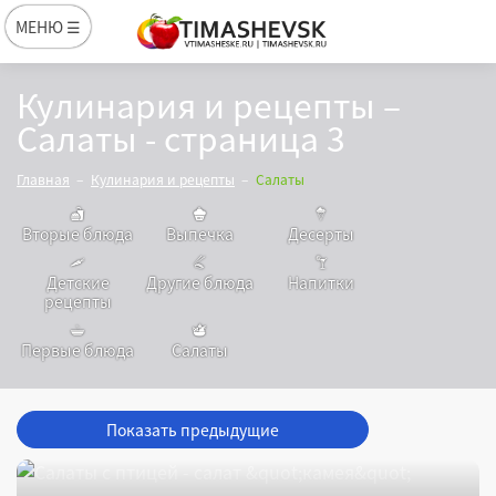
МЕНЮ ☰
Кулинария и рецепты –
Салаты - страница 3
Главная
Кулинария и рецепты
Салаты
Вторые блюда
Выпечка
Десерты
Детские
Другие блюда
Напитки
рецепты
Первые блюда
Салаты
Показать предыдущие