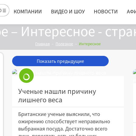
Ю ☰
КОМПАНИИ
ВИДЕО И ШОУ
НОВОСТИ
АФ
е – Интересное - стра
Главная
Полезное
Интересное
Показать предыдущие
Ученые нашли причину
лишнего веса
Британские ученые выяснили, что
ожирению способствует неправильно
выбранная посуда. Достаточно всего
лишь перестать есть из больших