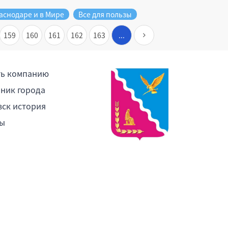
аснодаре и в Мире
Все для пользы
159
160
161
162
163
...
ть компанию
ник города
ск история
ы