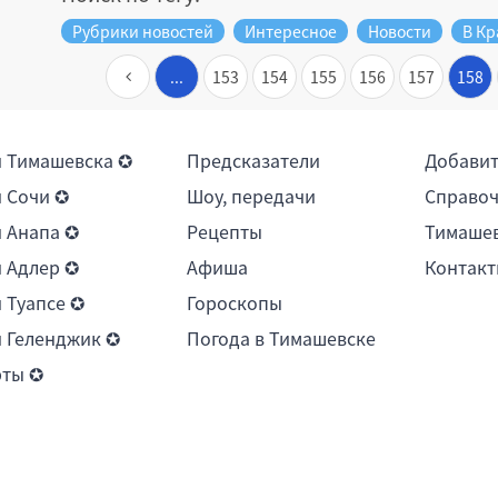
Рубрики новостей
Интересное
Новости
В Кр
...
153
154
155
156
157
158
 Тимашевска ✪
Предсказатели
Добави
 Сочи ✪
Шоу, передачи
Справоч
 Анапа ✪
Рецепты
Тимашев
 Адлер ✪
Афиша
Контакт
 Туапсе ✪
Гороскопы
 Геленджик ✪
Погода в Тимашевске
рты ✪