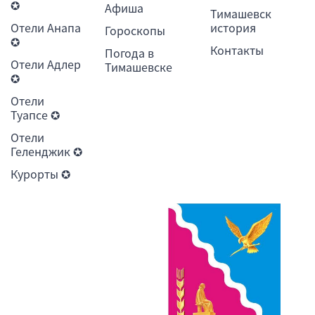
✪
Афиша
Тимашевск
Отели Анапа
история
Гороскопы
✪
Контакты
Погода в
Отели Адлер
Тимашевске
✪
Отели
Туапсе ✪
Отели
Геленджик ✪
Курорты ✪