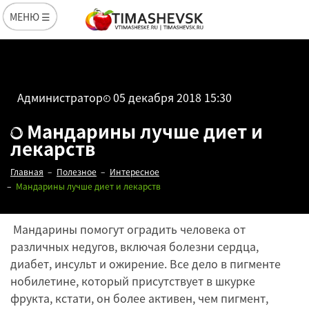
МЕНЮ ☰
Администратор
05 декабря 2018 15:30
Мандарины лучше диет и
лекарств
Главная
Полезное
Интересное
Мандарины лучше диет и лекарств
Мандарины помогут оградить человека от
различных недугов, включая болезни сердца,
диабет, инсульт и ожирение. Все дело в пигменте
нобилетине, который присутствует в шкурке
фрукта, кстати, он более активен, чем пигмент,
Редакция