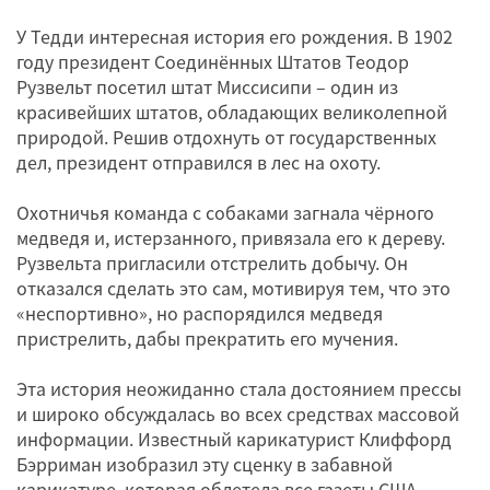
У Тедди интересная история его рождения. В 1902
году президент Соединённых Штатов Теодор
Рузвельт посетил штат Миссисипи – один из
красивейших штатов, обладающих великолепной
природой. Решив отдохнуть от государственных
дел, президент отправился в лес на охоту.
Охотничья команда с собаками загнала чёрного
медведя и, истерзанного, привязала его к дереву.
Рузвельта пригласили отстрелить добычу. Он
отказался сделать это сам, мотивируя тем, что это
«неспортивно», но распорядился медведя
пристрелить, дабы прекратить его мучения.
Эта история неожиданно стала достоянием прессы
и широко обсуждалась во всех средствах массовой
информации. Известный карикатурист Клиффорд
Бэрриман изобразил эту сценку в забавной
карикатуре, которая облетела все газеты США.