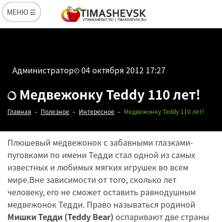
МЕНЮ ☰
Администратор
04 октября 2012 17:27
Медвежонку Teddy 110 лет!
Главная
Полезное
Интересное
Медвежонку Teddy 110 лет!
Плюшевый медвежонок с забавными глазками-
пуговками по имени Тедди стал одной из самых
известных и любимых мягких игрушек во всем
мире.Вне зависимости от того, сколько лет
человеку, его не сможет оставить равнодушным
медвежонок Тедди. Право называться родиной
Мишки Тедди (Teddy Bear)
оспаривают две страны
Редакция