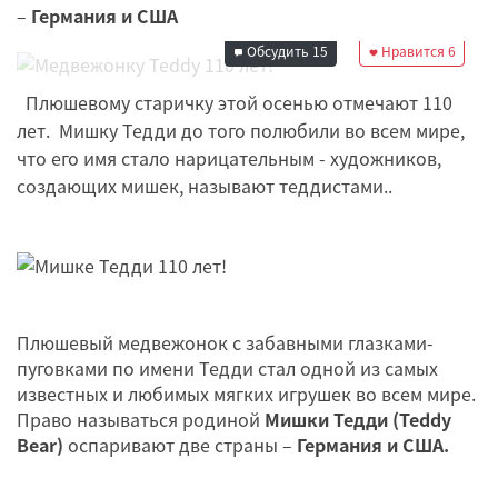
–
Германия и США
04 октября 2012
17:27
Обсудить
15
Нравится
6
Плюшевому старичку этой осенью отмечают 110
лет. Мишку Тедди до того полюбили во всем мире,
что его имя стало нарицательным - художников,
создающих мишек, называют теддистами..
Плюшевый медвежонок с забавными глазками-
пуговками по имени Тедди стал одной из самых
известных и любимых мягких игрушек во всем мире.
Право называться родиной
Мишки Тедди (Teddy
Bear)
оспаривают две страны –
Германия и США.