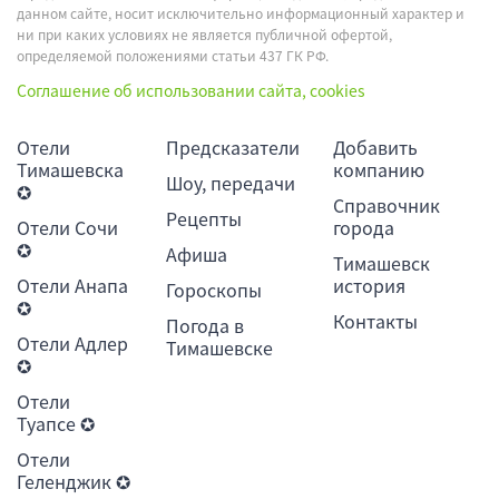
данном сайте, носит исключительно информационный характер и
ни при каких условиях не является публичной офертой,
определяемой положениями статьи 437 ГК РФ.
Соглашение об использовании сайта, cookies
Отели
Предсказатели
Добавить
Тимашевска
компанию
Шоу, передачи
✪
Справочник
Рецепты
Отели Сочи
города
✪
Афиша
Тимашевск
Отели Анапа
история
Гороскопы
✪
Контакты
Погода в
Отели Адлер
Тимашевске
✪
Отели
Туапсе ✪
Отели
Геленджик ✪