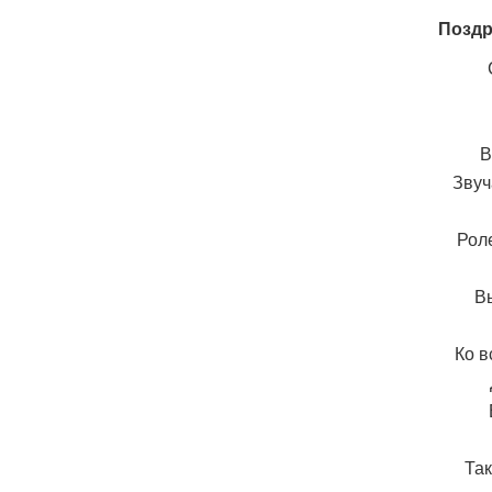
Поздр
В
Звуч
Роле
Вы
Ко в
Та