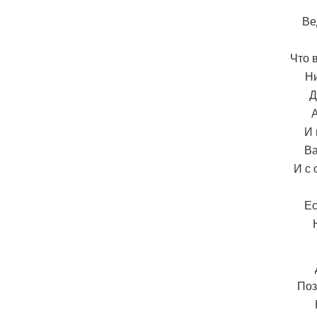
Ве
Что 
Ни
Д
А
И 
Ва
И с 
Ес
Поз