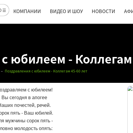
Ю ☰
КОМПАНИИ
ВИДЕО И ШОУ
НОВОСТИ
АФ
с юбилеем - Коллегам 
Поздравления с юбилеем - Коллегам 45-60 лет
оздравляем с юбилеем!
Вы сегодня в апогее
Наших почестей, речей.
орок пять - Ваш юбилей.
ля мужчины сорок пять -
ловно молодость опять: