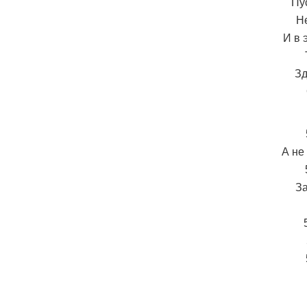
Пу
Не
И в 
Зд
А не
За