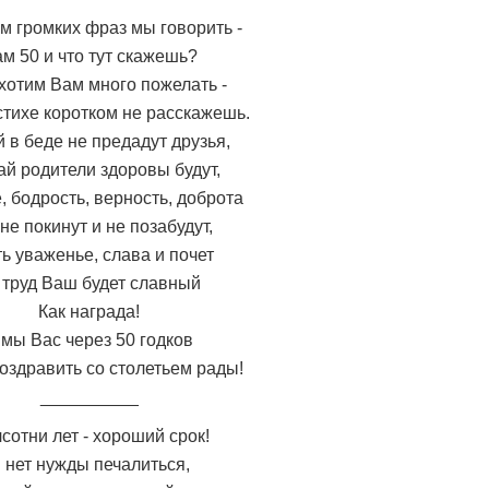
м громких фраз мы говорить -
м 50 и что тут скажешь?
хотим Вам много пожелать -
стихе коротком не расскажешь.
 в беде не предадут друзья,
ай родители здоровы будут,
, бодрость, верность, доброта
не покинут и не позабудут,
ь уваженье, слава и почет
 труд Ваш будет славный
Как награда!
 мы Вас через 50 годков
оздравить со столетьем рады!
__________
сотни лет - хороший срок!
 нет нужды печалиться,