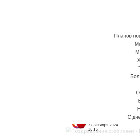
Планов нов
Мн
М
Х
Бол
О
Н
С дн
Редакция
22 октября 2024
16:15