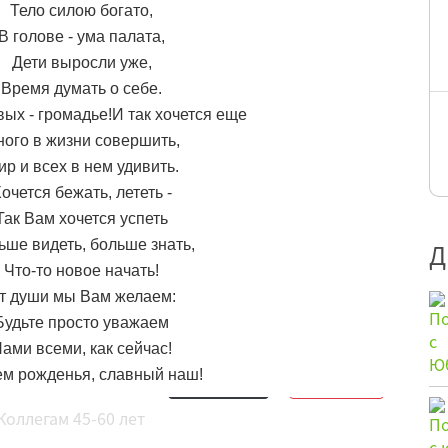
Тело силою богато,
В голове - ума палата,
Дети выросли уже,
Время думать о себе.
ых - громадье!И так хочется еще
ого в жизни совершить,
ир и всех в нем удивить.
очется бежать, лететь -
Так Вам хочется успеть
ьше видеть, больше знать,
Д
Что-то новое начать!
т души мы Вам желаем:
Будьте просто уважаем
ами всеми, как сейчас!
ем рожденья, славный наш!
Обсудить
15
Нравится
6