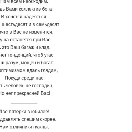
Нам всем необходим.
дь Вами коллектив богат,
И хочется надеяться,
в шестьдесят и в семьдесят
что в Вас не изменится.
уша останется при Вас,
 это Ваш багаж и клад.
нет тенденций, чтоб угас
ш разум, мощен и богат.
оптимизмом вдаль глядим,
Покуда среди нас
ть человек, не господин,
Но нет прекрасней Вас!
__________
Две пятерки в юбилее!
дравлять спешим скорее.
Нам отличники нужны.