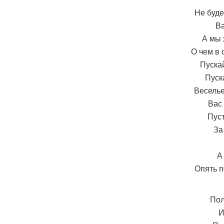
Не буде
Ва
А мы 
О чем в 
Пускай
Пуск
Веселье
Вас 
Пуст
За
А
Опять п
Пол
И