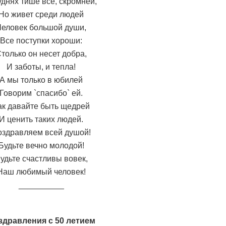
уднях тише все, скромней,
Но живет среди людей
Человек большой души,
Все поступки хороши:
только он несет добра,
И заботы, и тепла!
А мы только в юбилей
Говорим `спасибо` ей.
ак давайте быть щедрей
И ценить таких людей.
оздравляем всей душой!
Будьте вечно молодой!
удьте счастливы вовек,
Наш любимый человек!
__________
здравления с 50 летием