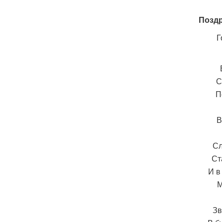
Поздр
Г
С
П
В
Сл
Ст
И в
М
Зв