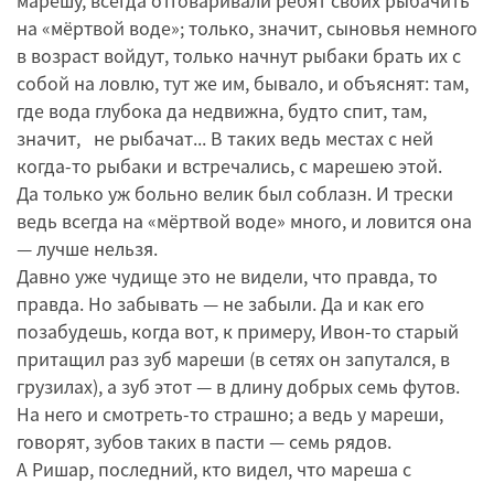
марешу, всегда отговаривали ребят своих рыбачить
на «мёртвой воде»; только, значит, сыновья немного
в возраст войдут, только начнут рыбаки брать их с
собой на ловлю, тут же им, бывало, и объяснят: там,
где вода глубока да недвижна, будто спит, там,
значит, не рыбачат... В таких ведь местах с ней
когда-то рыбаки и встречались, с марешею этой.
Да только уж больно велик был соблазн. И трески
ведь всегда на «мёртвой воде» много, и ловится она
— лучше нельзя.
Давно уже чудище это не видели, что правда, то
правда. Но забывать — не забыли. Да и как его
позабудешь, когда вот, к примеру, Ивон-то старый
притащил раз зуб мареши (в сетях он запутался, в
грузилах), а зуб этот — в длину добрых семь футов.
На него и смотреть-то страшно; а ведь у мареши,
говорят, зубов таких в пасти — семь рядов.
А Ришар, последний, кто видел, что мареша с