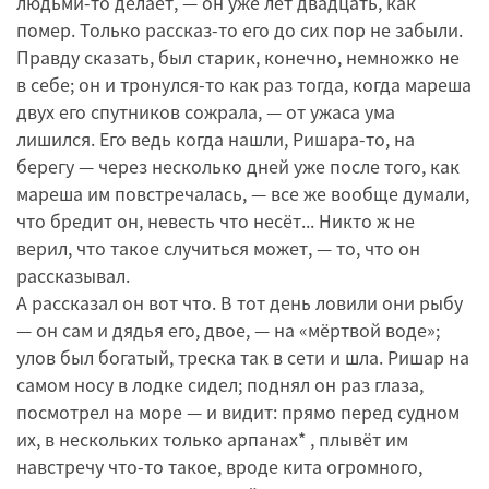
людьми-то делает, — он уже лет двадцать, как
помер. Только рассказ-то его до сих пор не забыли.
Правду сказать, был старик, конечно, немножко не
в себе; он и тронулся-то как раз тогда, когда мареша
двух его спутников сожрала, — от ужаса ума
лишился. Его ведь когда нашли, Ришара-то, на
берегу — через несколько дней уже после того, как
мареша им повстречалась, — все же вообще думали,
что бредит он, невесть что несёт... Никто ж не
верил, что такое случиться может, — то, что он
рассказывал.
А рассказал он вот что. В тот день ловили они рыбу
— он сам и дядья его, двое, — на «мёртвой воде»;
улов был богатый, треска так в сети и шла. Ришар на
самом носу в лодке сидел; поднял он раз глаза,
посмотрел на море — и видит: прямо перед судном
их, в нескольких только арпанах* , плывёт им
навстречу что-то такое, вроде кита огромного,