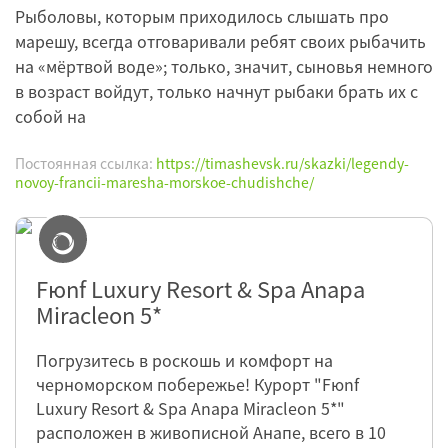
Рыболовы, которым приходилось слышать про
марешу, всегда отговаривали ребят своих рыбачить
на «мёртвой воде»; только, значит, сыновья немного
в возраст войдут, только начнут рыбаки брать их с
собой на
Постоянная ссылка:
https://timashevsk.ru/skazki/legendy-
novoy-francii-maresha-morskoe-chudishche/
Fюnf Luxury Resort & Spa Anapa
Miracleon 5*
Погрузитесь в роскошь и комфорт на
черноморском побережье! Курорт "Fюnf
Luxury Resort & Spa Anapa Miracleon 5*"
расположен в живописной Анапе, всего в 10