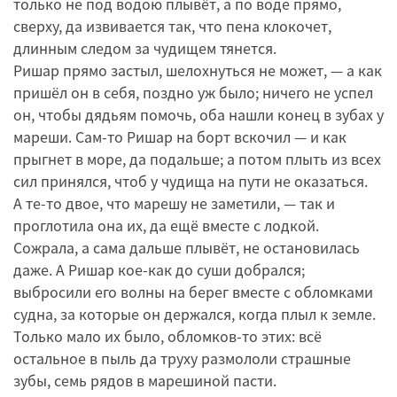
только не под водою плывёт, а по воде прямо,
сверху, да извивается так, что пена клокочет,
длинным следом за чудищем тянется.
Ришар прямо застыл, шелохнуться не может, — а как
пришёл он в себя, поздно уж было; ничего не успел
он, чтобы дядьям помочь, оба нашли конец в зубах у
мареши. Сам-то Ришар на борт вскочил — и как
прыгнет в море, да подальше; а потом плыть из всех
сил принялся, чтоб у чудища на пути не оказаться.
А те-то двое, что марешу не заметили, — так и
проглотила она их, да ещё вместе с лодкой.
Сожрала, а сама дальше плывёт, не остановилась
даже. А Ришар кое-как до суши добрался;
выбросили его волны на берег вместе с обломками
судна, за которые он держался, когда плыл к земле.
Только мало их было, обломков-то этих: всё
остальное в пыль да труху размололи страшные
зубы, семь рядов в марешиной пасти.