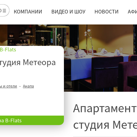
Ю ☰
КОМПАНИИ
ВИДЕО И ШОУ
НОВОСТИ
АФ
тудия Метеора
ы и отели
Анапа
Апартамен
студия Мете
а B-Flats