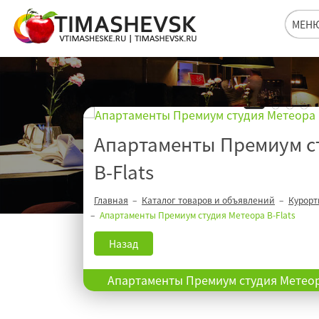
МЕН
Апартаменты Премиум с
B-Flats
Главная
Каталог товаров и объявлений
Курорт
Апартаменты Премиум студия Метеора B-Flats
Назад
Апартаменты Премиум студия Метеор