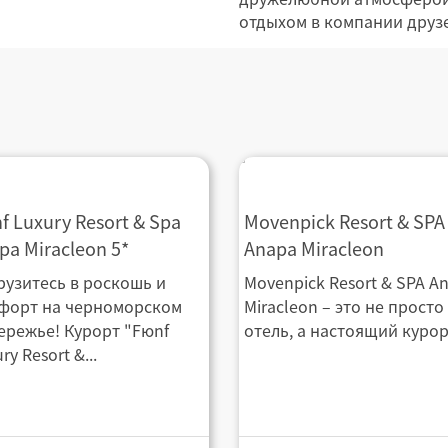
отдыхом в компании друзе
nf Luxury Resort & Spa
Movenpick Resort & SPA
f Luxury Resort & Spa
Movenpick Resort & SPA
 Miracleon 5*
Miracleon
pa Miracleon 5*
Anapa Miracleon
рузитесь в роскошь и
Movenpick Resort & SPA A
форт на черноморском
Miracleon – это не просто
ережье! Курорт "Fюnf
отель, а настоящий курорт
ry Resort &...