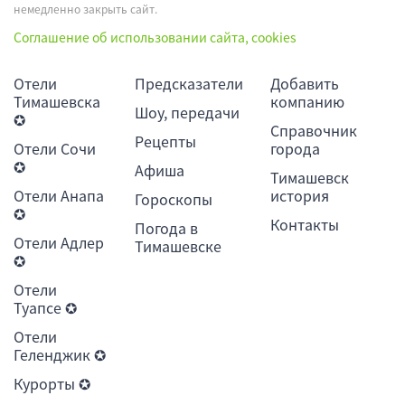
немедленно закрыть сайт.
Соглашение об использовании сайта, cookies
Отели
Предсказатели
Добавить
Тимашевска
компанию
Шоу, передачи
✪
Справочник
Рецепты
Отели Сочи
города
✪
Афиша
Тимашевск
Отели Анапа
история
Гороскопы
✪
Контакты
Погода в
Отели Адлер
Тимашевске
✪
Отели
Туапсе ✪
Отели
Геленджик ✪
Курорты ✪