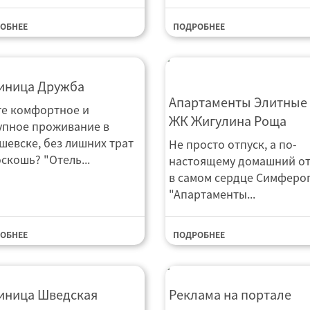
ОБНЕЕ
ПОДРОБНЕЕ
тиница Дружба
иница Дружба
Апартаменты элитные
Апартаменты Элитные 
е комфортное и
ЖК Жигулина Роща
упное проживание в
шевске, без лишних трат
Не просто отпуск, а по-
скошь? "Отель...
настоящему домашний о
в самом сердце Симферо
"Апартаменты...
ОБНЕЕ
ПОДРОБНЕЕ
тиничный комплекс
Тимашевск.ру Реклама
иница Шведская
Реклама на портале
кая деревня