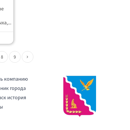
ne
а,...
8
9
ть компанию
ник города
ск история
ы