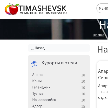
МЕН
Н
Главная
На
Назад
Курорты и отели
Апа
Апар
Анапа
18
Сир
Крым
10
Апар
Геленджик
10
– ва
Туапсе
10
отды
Новороссийск
10
Адлер
15