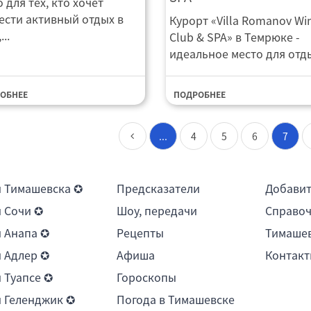
 для тех, кто хочет
ести активный отдых в
Курорт «Villa Romanov Wi
...
Club & SPA» в Темрюке -
идеальное место для отдых
ОБНЕЕ
ПОДРОБНЕЕ
...
4
5
6
7
 Тимашевска ✪
Предсказатели
Добави
 Сочи ✪
Шоу, передачи
Справоч
 Анапа ✪
Рецепты
Тимашев
 Адлер ✪
Афиша
Контакт
 Туапсе ✪
Гороскопы
 Геленджик ✪
Погода в Тимашевске