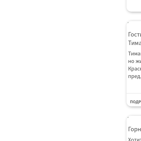
Гос
Гост
Тим
Тима
но ж
Крас
предл
ПОДР
Горн
Хоти