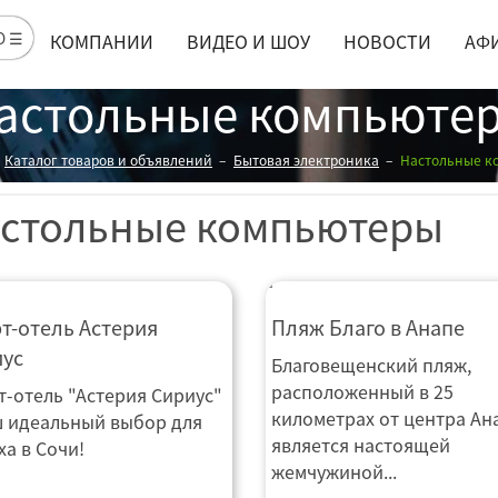
Ю ☰
КОМПАНИИ
ВИДЕО И ШОУ
НОВОСТИ
АФ
астольные компьюте
Каталог товаров и объявлений
Бытовая электроника
Настольные к
стольные компьютеры
рт-отель Астерия Сириус
т-отель Астерия
Пляж Благо в Анапе
иус
Благовещенский пляж,
расположенный в 25
т-отель "Астерия Сириус"
километрах от центра Ан
ш идеальный выбор для
является настоящей
ха в Сочи!
жемчужиной...