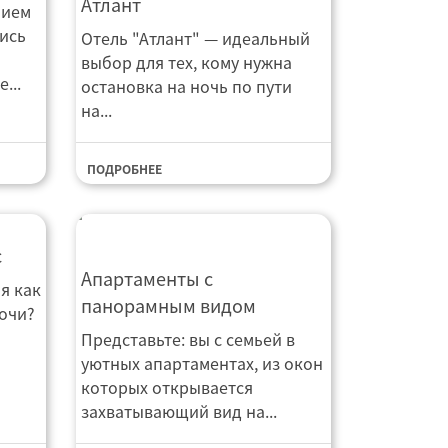
Атлант
нием
ись
Отель "Атлант" — идеальный
выбор для тех, кому нужна
...
остановка на ночь по пути
на...
ПОДРОБНЕЕ
с
Апартаменты на Мысхакском
Апартаменты с
я как
шоссе с панорамным видом
панорамным видом
Сочи?
Представьте: вы с семьей в
уютных апартаментах, из окон
которых открывается
захватывающий вид на...