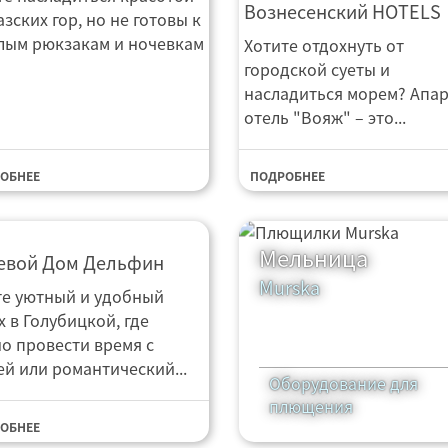
Вознесенский HOTELS
зских гор, но не готовы к
лым рюкзакам и ночевкам
Хотите отдохнуть от
городской суеты и
насладиться морем? Апар
отель "Вояж" – это...
ОБНЕЕ
ПОДРОБНЕЕ
тевой Дом Дельфин
Мельница
евой Дом Дельфин
Murska
е уютный и удобный
х в Голубицкой, где
о провести время с
ей или романтический...
Оборудование для
плющения
ОБНЕЕ