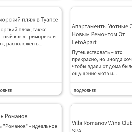
орский пляж в Туапсе
Апартаменты Уютные С
Апартаменты Уютные 
орский пляж, также
Ремонтом От LetoApart
Новым Ремонтом От
стный как «Приморье» и
LetoApart
», расположен в...
Путешествовать – это
прекрасно, но иногда хоч
чтобы вдали от дома был
ощущение уюта и...
ОБНЕЕ
ПОДРОБНЕЕ
ль Романов
ль Романов
Villa Romanov Wine Club
Villa Romanov Wine Clu
ь "Романов" - идеальное
SPA