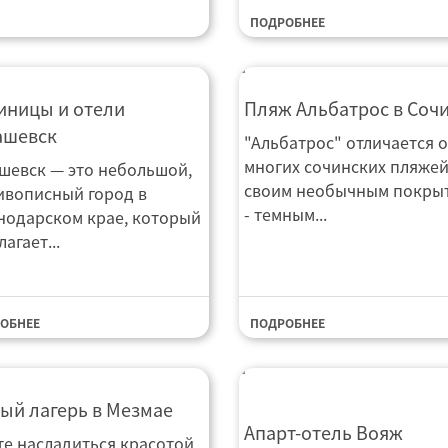
ПОДРОБНЕЕ
тиница Тимашевск
иницы и отели
Пляж Альбатрос в Соч
ашевск
"Альбатрос" отличается о
многих сочинских пляже
шевск — это небольшой,
своим необычным покры
ивописный город в
- темным...
нодарском крае, который
агает...
ОБНЕЕ
ПОДРОБНЕЕ
ый лагерь в Мезмае
Апарт-отель Вояж
Апарт-отель Вояж
те насладиться красотой
Вознесенский HOTELS