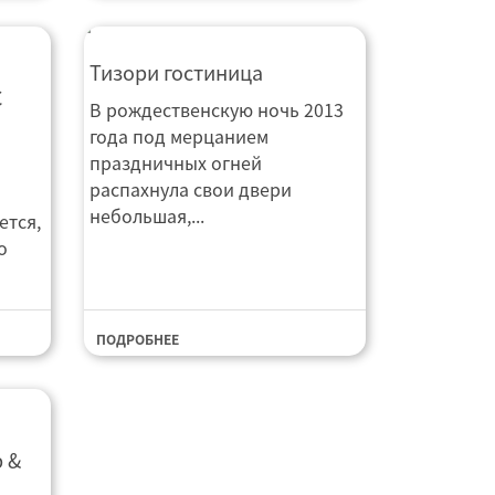
Гостиница Тизори
Тизори гостиница
 Новым
С
В рождественскую ночь 2013
года под мерцанием
праздничных огней
распахнула свои двери
небольшая,...
ется,
о
ПОДРОБНЕЕ
 & SPA
b &