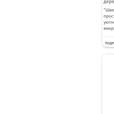
дер
"Шве
прос
уютн
микр
ПОДР