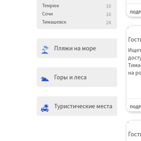
Темрюк
10
ПОДР
Сочи
10
Тимашевск
24
Гос
Гост
Пляжи на море
Ищет
дост
Тима
на ро
Горы и леса
Туристические места
ПОДР
Гос
Гост
Шведс