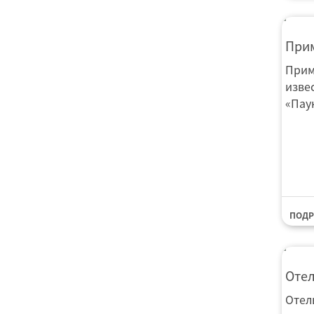
Прим
Прим
изве
«Паук
ПОДР
Оте
Оте
Отел