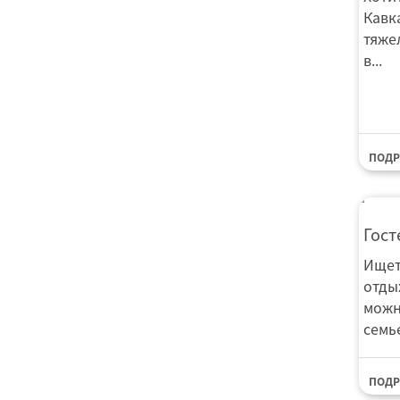
Кавка
тяже
в...
ПОДР
Гос
Гост
Ищет
отды
можн
семь
ПОДР