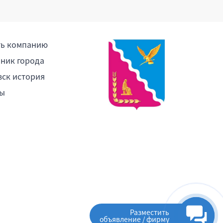
ть компанию
ник города
ск история
ы
Разместить
объявление / фирму