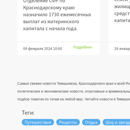
Отделение СФР по
жилищн
Краснодарскому краю
средст
назначило 1730 ежемесячных
капита
выплат из материнского
капитала с начала года.
Подробнее
09 февраля 2024 10:00
26 январ
Самые свежие новости Тимашевска, Краснодарского края и всей Ро
политические и экономические новости, спортивные и криминальны
подбор тематик по тегам на любой вкус. Читайте новости в Тимашевс
Теги:
Путешествия
Рецепты
Отдых
Шоу и звез