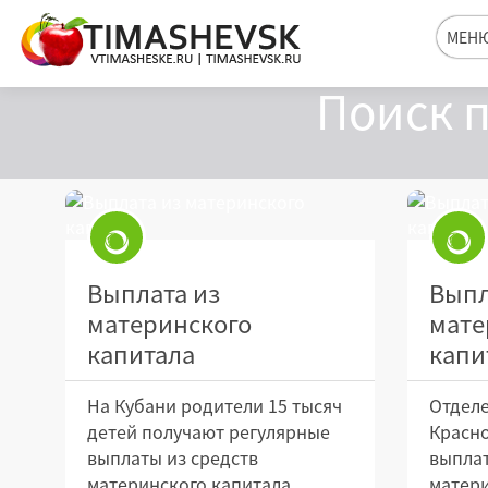
МЕН
Поиск п
Выплата из
Выпл
материнского
мате
капитала
капи
На Кубани родители 15 тысяч
Отделе
детей получают регулярные
Красн
выплаты из средств
выплат
материнского капитала.
матери