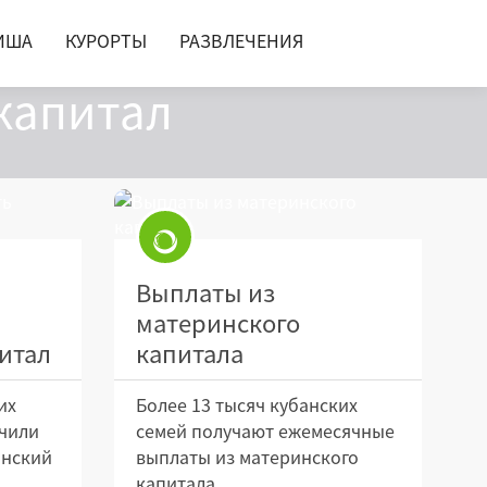
ИША
КУРОРТЫ
РАЗВЛЕЧЕНИЯ
 капитал
Выплаты из
материнского
итал
капитала
их
Более 13 тысяч кубанских
чили
семей получают ежемесячные
инский
выплаты из материнского
капитала.