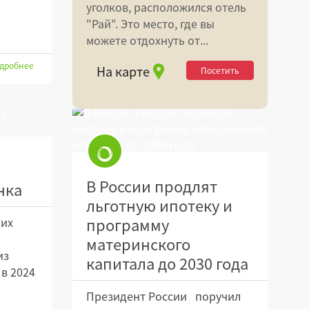
уголков, расположился отель
"Рай". Это место, где вы
можете отдохнуть от...
дробнее
На карте
Посетить
В России продлят
нка
льготную ипотеку и
программу
ких
материнского
из
капитала до 2030 года
в 2024
Президент России поручил