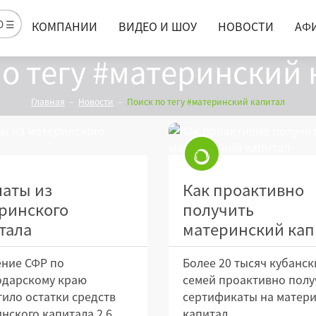
Ю ☰
КОМПАНИИ
ВИДЕО И ШОУ
НОВОСТИ
АФ
о тегу #материнский
Главная
Новости
Поиск по тегу #материнский капитал
аты из
Как проактивно
ринского
получить
тала
материнский кап
ние СФР по
Более 20 тысяч кубанск
одарскому краю
семей проактивно полу
ило остатки средств
сертификаты на матер
нского капитала 2,6
капитал.