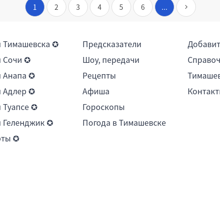
1
2
3
4
5
6
...
 Тимашевска ✪
Предсказатели
Добави
 Сочи ✪
Шоу, передачи
Справоч
 Анапа ✪
Рецепты
Тимашев
 Адлер ✪
Афиша
Контакт
 Туапсе ✪
Гороскопы
 Геленджик ✪
Погода в Тимашевске
рты ✪