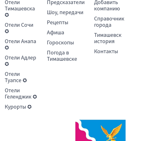
Отели
Предсказатели
Добавить
Тимашевска
компанию
Шоу, передачи
✪
Справочник
Рецепты
Отели Сочи
города
✪
Афиша
Тимашевск
Отели Анапа
история
Гороскопы
✪
Контакты
Погода в
Отели Адлер
Тимашевске
✪
Отели
Туапсе ✪
Отели
Геленджик ✪
Курорты ✪