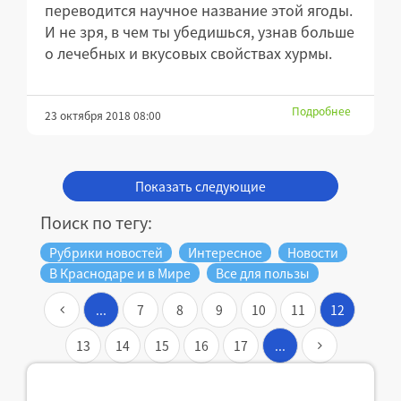
переводится научное название этой ягоды.
И не зря, в чем ты убедишься, узнав больше
о лечебных и вкусовых свойствах хурмы.
Подробнее
23 октября 2018 08:00
Показать следующие
Поиск по тегу:
Рубрики новостей
Интересное
Новости
В Краснодаре и в Мире
Все для пользы
...
7
8
9
10
11
12
13
14
15
16
17
...