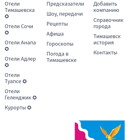
Отели
Предсказатели
Добавить
Тимашевска
компанию
Шоу, передачи
✪
Справочник
Рецепты
Отели Сочи
города
✪
Афиша
Тимашевск
Отели Анапа
история
Гороскопы
✪
Контакты
Погода в
Отели Адлер
Тимашевске
✪
Отели
Туапсе ✪
Отели
Геленджик ✪
Курорты ✪