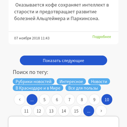
Оказывается кофе сохраняет интеллект в
старости и предотвращает развитие
болезней Альцгеймера и Паркинсона.
Подробнее
07 ноября 2018 11:43
Показать следующие
Поиск по тегу:
Рубрики новостей
Интересное
Новости
В Краснодаре и в Мире
Все для пользы
...
5
6
7
8
9
10
11
12
13
14
15
...