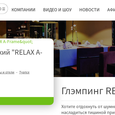
Ю ☰
КОМПАНИИ
ВИДЕО И ШОУ
НОВОСТИ
АФ
ий "RELAX А-
ы и отели
Туапсе
Глэмпинг R
Хотите отдохнуть от шумн
насладиться тишиной прир