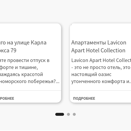
иго на улице Карла Маркса
Апартаменты Lavicon Ap
го на улице Карла
Апартаменты Lavicon
Hotel Collection
кса 79
Apart Hotel Collection
ите провести отпуск в
Lavicon Apart Hotel Collec
форте и тишине,
- это не просто отель, это
лаждаясь красотой
настоящий оазис
номорского побережья?...
утонченного комфорта и..
РОБНЕЕ
ПОДРОБНЕЕ