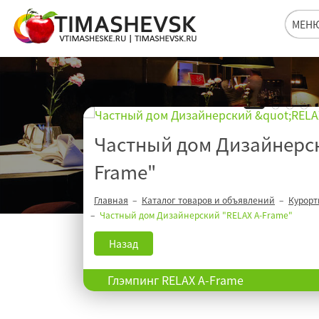
МЕН
Частный дом Дизайнерск
Frame"
Главная
Каталог товаров и объявлений
Курорт
Частный дом Дизайнерский "RELAX А-Frame"
Назад
Глэмпинг RELAX А-Frame